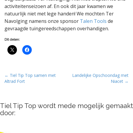
activiteitenseizoen af. En ook dit jaar kwamen we
natuurlijk niet met lege handen! We mochten Ter
Navolging namens onze sponsor
Talen Tools
de
gevraagde tuingereedschappen overhandigen.
Dit delen:
P
← Tiel Tip Top samen met
Landelijke Opschoondag met
Altrad Fort
Niacet →
o
s
t
Tiel Tip Top wordt mede mogelijk gemaakt
n
door:
a
v
i