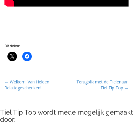
Dit delen:
P
← Welkom: Van Helden
Terugblik met de Tielenaar:
Relatiegeschenken!
Tiel Tip Top →
o
s
t
Tiel Tip Top wordt mede mogelijk gemaakt
n
door:
a
v