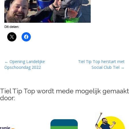
Dit delen:
P
← Opening Landelijke
Tiel Tip Top herstart met
Opschoondag 2022
Social Club Tiel →
o
s
t
Tiel Tip Top wordt mede mogelijk gemaakt
n
door:
a
v
i
g