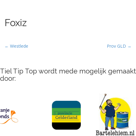
Foxiz
P
← Westlede
Prov GLD →
o
s
t
Tiel Tip Top wordt mede mogelijk gemaakt
n
door:
a
v
i
g
a
t
i