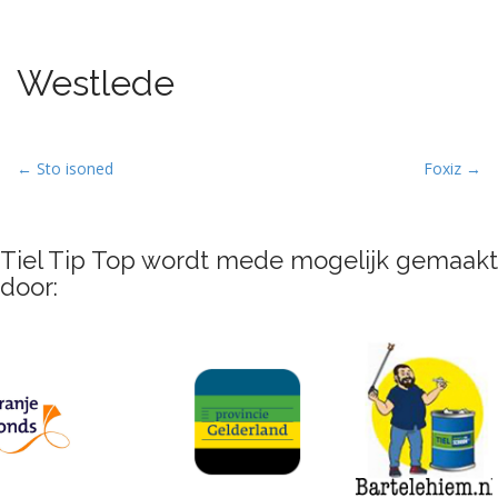
Westlede
P
← Sto isoned
Foxiz →
o
s
t
Tiel Tip Top wordt mede mogelijk gemaakt
n
door:
a
v
i
g
a
t
i