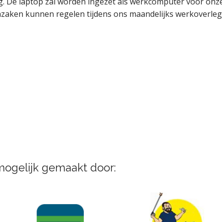
g. De laptop zal worden ingezet als werkcomputer voor onze
iazaken kunnen regelen tijdens ons maandelijks werkoverleg
mogelijk gemaakt door: