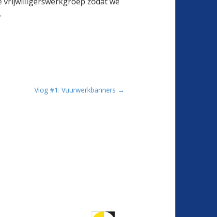
 vrijwilligerswerkgroep zodat we
.
Vlog #1: Vuurwerkbanners →