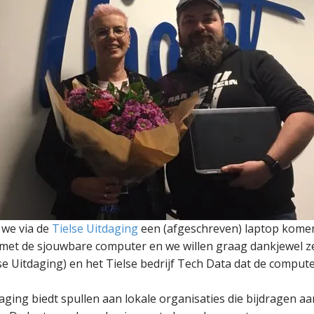
we via de
Tielse Uitdaging
een (afgeschreven) laptop komen
lij met de sjouwbare computer en we willen graag dankjewel
lse Uitdaging) en het Tielse bedrijf Tech Data dat de compu
aging biedt spullen aan lokale organisaties die bijdragen a