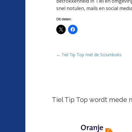
betrokkenheid in Tiel en omgevin
snel notulen, mails en social med
Dit delen:
P
← Tiel Tip Top met de Scrumboks
o
s
t
n
a
Tiel Tip Top wordt mede 
v
i
g
a
t